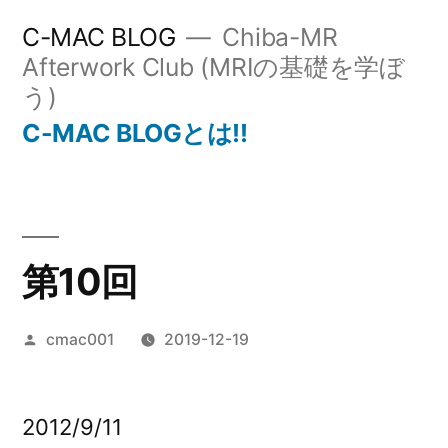
コ
C-MAC BLOG
Chiba-MR
ン
Afterwork Club (MRIの基礎を学ぼ
う)
テ
C-MAC BLOGとは!!
ン
ツ
へ
ス
第10回
キ
ッ
投
cmac001
2019-12-19
プ
稿
者:
2012/9/11