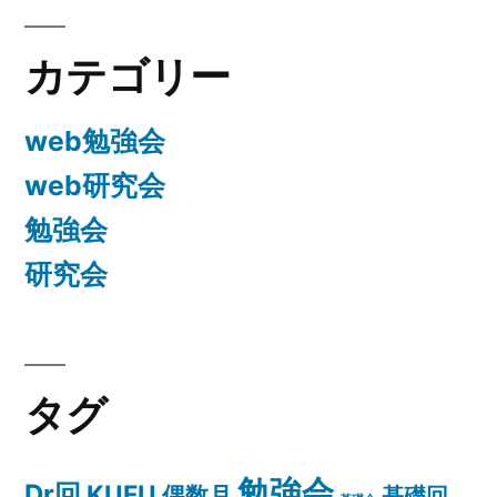
ン
カテゴリー
web勉強会
web研究会
勉強会
研究会
タグ
勉強会
Dr回
KUFU
偶数月
基礎回