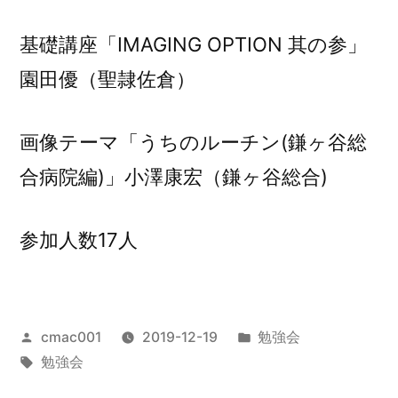
基礎講座「IMAGING OPTION 其の参」
園田優（聖隷佐倉）
画像テーマ「うちのルーチン(鎌ヶ谷総
合病院編)」小澤康宏（鎌ヶ谷総合)
参加人数17人
投
カ
cmac001
2019-12-19
勉強会
稿
タ
テ
勉強会
者:
グ:
ゴ