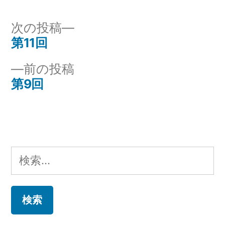
リ
ー:
次
次の投稿
の
第11回
投
投
前
前の投稿
稿
稿:
の
第9回
ナ
投
稿:
ビ
ゲ
検
ー
索:
シ
ョ