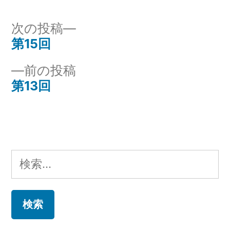
リ
ー:
次
次の投稿
の
第15回
投
投
前
前の投稿
稿
稿:
の
第13回
ナ
投
稿:
ビ
ゲ
検
ー
索:
シ
ョ