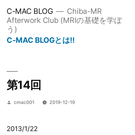
コ
C-MAC BLOG
Chiba-MR
ン
Afterwork Club (MRIの基礎を学ぼ
う)
テ
C-MAC BLOGとは!!
ン
ツ
へ
ス
第14回
キ
ッ
投
cmac001
2019-12-19
プ
稿
者:
2013/1/22