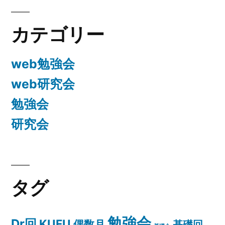
ン
カテゴリー
web勉強会
web研究会
勉強会
研究会
タグ
勉強会
Dr回
KUFU
偶数月
基礎回