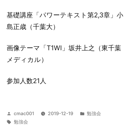
基礎講座「パワーテキスト第2,3章」小
島正歳（千葉大）
画像テーマ「T1WI」坂井上之（東千葉
メディカル）
参加人数21人
投
カ
cmac001
2019-12-19
勉強会
稿
タ
テ
勉強会
者:
グ:
ゴ