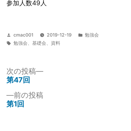
参加人数49人
投
カ
cmac001
2019-12-19
勉強会
稿
タ
テ
勉強会
、
基礎会
、
資料
者:
グ:
ゴ
リ
ー:
次
次の投稿
の
第47回
投
投
前
前の投稿
稿
稿:
の
第1回
ナ
投
稿:
ビ