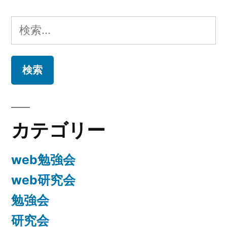
ゲ
検
ー
索:
シ
ョ
ン
カテゴリー
web勉強会
web研究会
勉強会
研究会