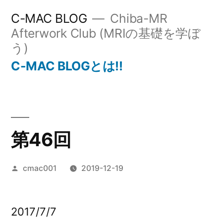
コ
C-MAC BLOG
Chiba-MR
ン
Afterwork Club (MRIの基礎を学ぼ
う)
テ
C-MAC BLOGとは!!
ン
ツ
へ
ス
第46回
キ
ッ
投
cmac001
2019-12-19
プ
稿
者:
2017/7/7