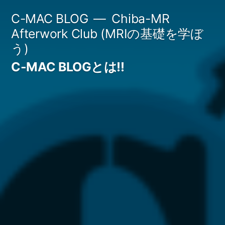
コ
C-MAC BLOG
Chiba-MR
ン
Afterwork Club (MRIの基礎を学ぼ
う)
テ
C-MAC BLOGとは!!
ン
ツ
へ
ス
キ
ッ
プ