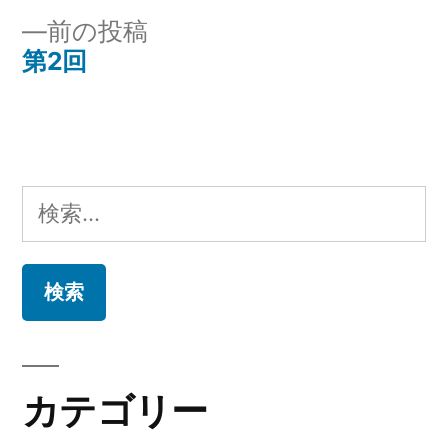
投
投
前
前の投稿
稿
稿:
の
第2回
ナ
投
稿:
ビ
ゲ
検
ー
索:
シ
ョ
ン
カテゴリー