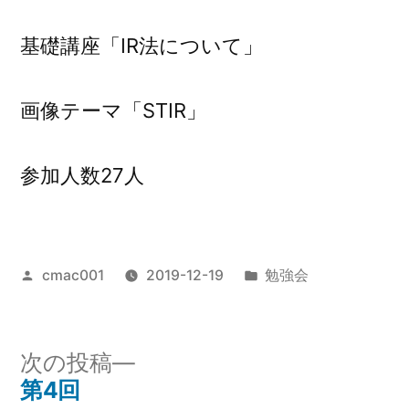
基礎講座「IR法について」
画像テーマ「STIR」
参加人数27人
投
カ
cmac001
2019-12-19
勉強会
稿
テ
者:
ゴ
リ
次
次の投稿
ー:
の
第4回