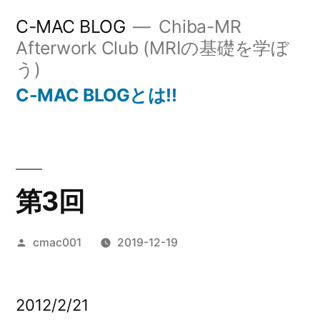
コ
C-MAC BLOG
Chiba-MR
ン
Afterwork Club (MRIの基礎を学ぼ
う)
テ
C-MAC BLOGとは!!
ン
ツ
へ
ス
第3回
キ
ッ
投
cmac001
2019-12-19
プ
稿
者:
2012/2/21